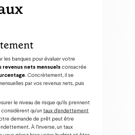
taux
ettement
par les banques pour évaluer votre
s revenus nets mensuels
consacrée
urcentage
. Concrètement, il se
mensuelles par vos revenus nets, puis
urer le niveau de risque qu’ils prennent
s considèrent qu’un
taux d’endettement
votre demande de prêt peut être
rendettement. À l’inverse, un taux
que vous gérez bien votre budget et êtes