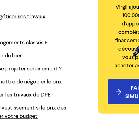
Virgil ajo
100 00
étiser ses travaux
d’appo
complét
financeme
logements classés E
découvri
ur du bien
vous p
acheter a
e projeter sereinement ?
ettre de négocier le prix
FA
er les travaux de DPE
SIMU
nvestissement si le prix des
ber votre budget