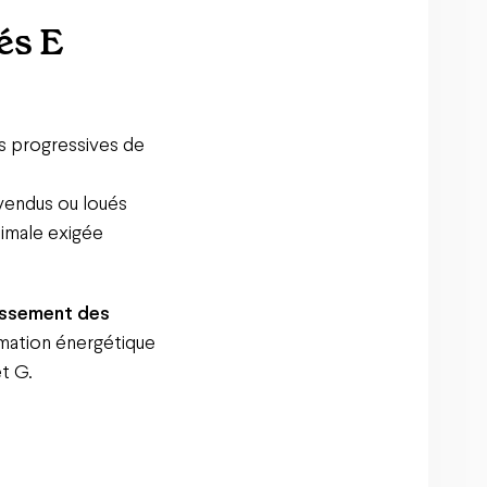
és E
ns progressives de
 vendus ou loués
nimale exigée
cissement des
mmation énergétique
et G.