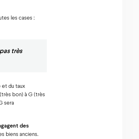
tes les cases :
pas très
 et du taux
(très bon) à G (très
G sera
engagent des
s biens anciens.