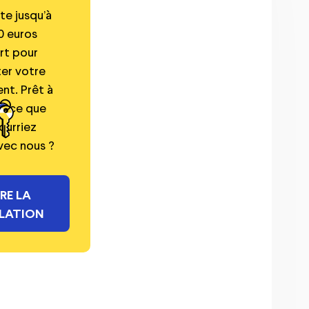
ute jusqu’à
0 euros
rt pour
er votre
nt. Prêt à
r ce que
ourriez
vec nous ?
IRE LA
LATION