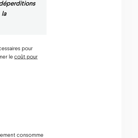
 déperditions
 la
cessaires pour
imer le
coût pour
 logement consomme