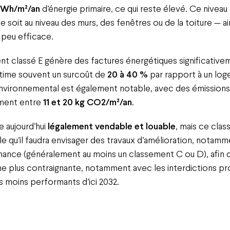
 kWh/m²/an
d’énergie primaire, ce qui reste élevé. Ce niveau
e soit au niveau des murs, des fenêtres ou de la toiture — a
peu efficace.
 classé E génère des factures énergétiques significativem
stime souvent un surcoût de
20 à 40 %
par rapport à un log
 environnemental est également notable, avec des émissions
ement entre
11 et 20 kg CO2/m²/an
.
e aujourd’hui
légalement vendable et louable
, mais ce cla
nale qu’il faudra envisager des travaux d’amélioration, notam
mance (généralement au moins un classement C ou D), afin d’
e plus contraignante, notamment avec les interdictions pr
s moins performants d’ici 2032.