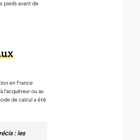
es pieds avant de
aux
ation en France
à l'acquéreur ou au
hode de calcul a été
cis : les