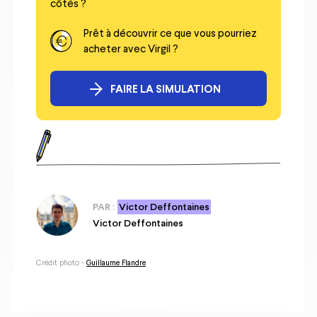
côtés ?
Prêt à découvrir ce que vous pourriez
acheter avec Virgil ?
FAIRE LA SIMULATION
PAR :
Victor Deffontaines
Victor Deffontaines
Crédit photo -
Guillaume Flandre