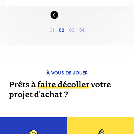
Slide 2 of 4.
1
2
3
4
À VOUS DE JOUER
Prêts à
faire décoller
votre
projet d'achat ?