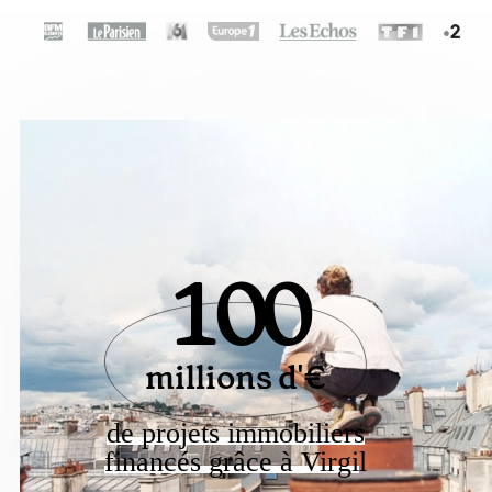
100
millions d'€
de projets immobiliers
financés grâce à Virgi
l