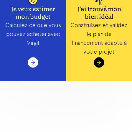
Je veux estimer
J’ai trouvé mon
mon budget
bien idéal
Calculez ce que vous
Construisez et validez
pouvez acheter avec
le plan de
Virgil
financement adapté à
votre projet