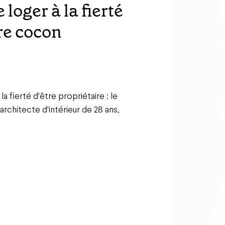
neure — Devenir
s que son
it non
e foudre immobilier : Marion est
rs que son banquier disait non.