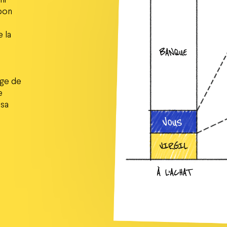
 bon
e la
nge de
e
 sa