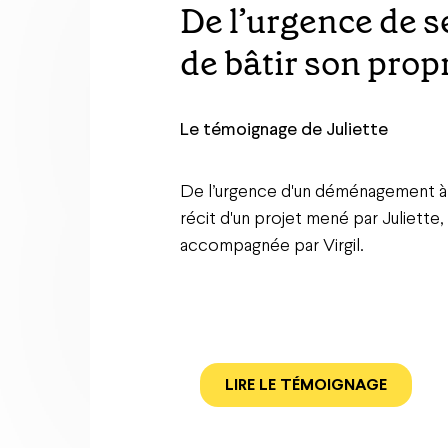
Marion, entrepre
propriétaire alor
banquier lui disa
Le témoignage de Marion
Un retour de vacances et un coup d
devenue propriétaire avec Virgil alo
LIRE LE TÉMOIGNAGE