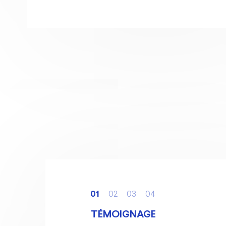
1
2
3
4
TÉMOIGNAGE