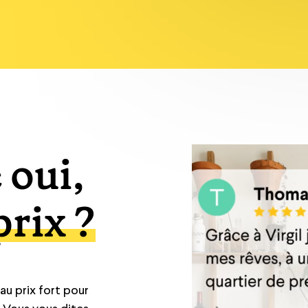
 oui,
prix ?
u prix fort pour