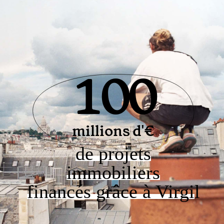
100
millions d'€
de projets
immobiliers
financés grâce à Virgi
l